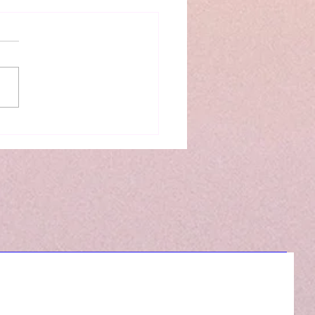
g-Science Tage an der
elschule Föhrenwald